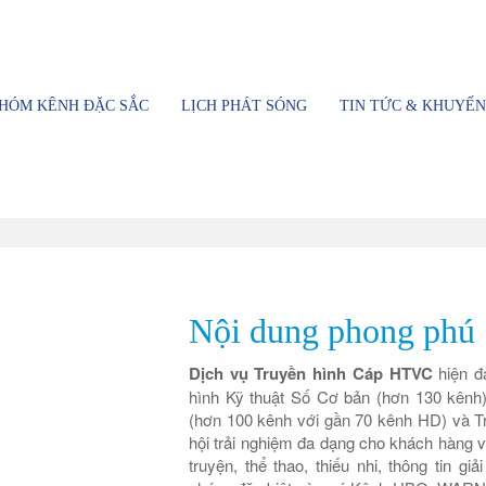
ền hình Thành phố Hồ Chí Minh
HÓM KÊNH ĐẶC SẮC
LỊCH PHÁT SÓNG
TIN TỨC & KHUYẾN
Nội dung phong phú
Dịch vụ Truyền hình Cáp HTVC
hiện đ
hình Kỹ thuật Số Cơ bản (hơn 130 kênh)
(hơn 100 kênh với gần 70 kênh HD) và T
hội trải nghiệm đa dạng cho khách hàng vớ
truyện, thể thao, thiếu nhi, thông tin giả