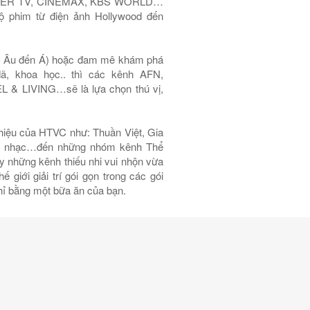
ARNER TV, CINEMAX, KBS WORLD…
ộ phim từ điện ảnh Hollywood đến
từ Âu đến Á) hoặc đam mê khám phá
dã, khoa học.. thì các kênh AFN,
 LIVING…sẽ là lựa chọn thú vị,
iệu của HTVC như: Thuần Việt, Gia
 Ca nhạc…đến những nhóm kênh Thể
y những kênh thiếu nhi vui nhộn vừa
giới giải trí gói gọn trong các gói
hỉ bằng một bữa ăn của bạn.