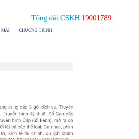
Giới thiệu
HTVC Online
Tìm kiếm
Liên hệ
Tổng đài CSKH
19001789
 MÃI
CHƯƠNG TRÌNH
ang cung cấp 3 gói dịch vụ, Truyền
, Truyền hình Kỹ thuật Số Cao cấp
ruyền hình Cáp (65 kênh), mở ra cơ
i tất cả các thể loại: Ca nhạc, phim
i trí, kinh tế tài chính, du lịch khám