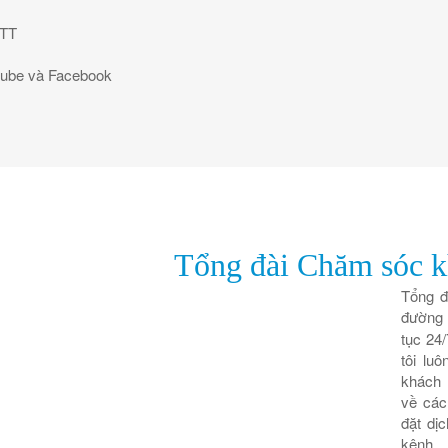
OTT
utube và Facebook
Tổng đài Chăm sóc k
Tổng đ
đường
tục 24
tôi lu
khách 
về các
đặt dị
kênh