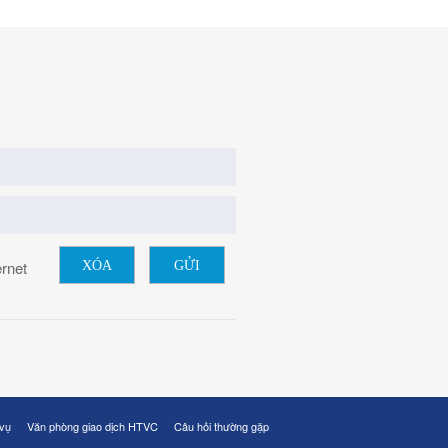
ernet
XÓA
GỬI
 vụ
Văn phòng giao dịch HTVC
Câu hỏi thường gặp