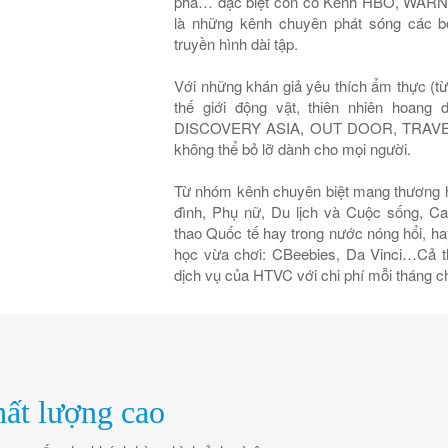
phá… đặc biệt còn có Kênh HBO, W
là những kênh chuyên phát sóng các b
truyền hình dài tập.
Với những khán giả yêu thích ẩm thực (
thế giới động vật, thiên nhiên hoang 
DISCOVERY ASIA, OUT DOOR, TRAVEL &
không thể bỏ lỡ dành cho mọi người.
Từ nhóm kênh chuyên biệt mang thương h
đình, Phụ nữ, Du lịch và Cuộc sống,
thao Quốc tế hay trong nước nóng hổi, ha
học vừa chơi: CBeebies, Da Vinci…Cả thế 
dịch vụ của HTVC với chi phí mỗi tháng c
ất lượng cao