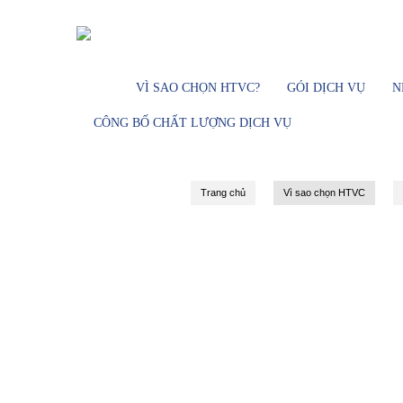
Dịch vụ Truyền hình cáp - Đài truy
VÌ SAO CHỌN HTVC?
GÓI DỊCH VỤ
N
CÔNG BỐ CHẤT LƯỢNG DỊCH VỤ
Trang chủ
Vì sao chọn HTVC