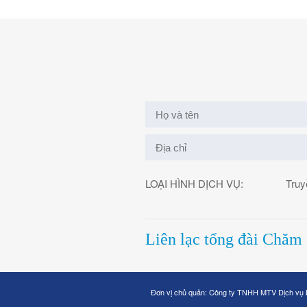
LOẠI HÌNH DỊCH VỤ:
Truy
Liên lạc tổng đài Chăm
Đơn vị chủ quản: Công ty TNHH MTV Dịch vụ 