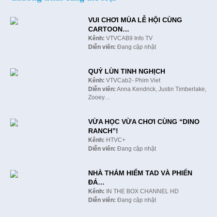
VUI CHƠI MÙA LỄ HỘI CÙNG
CARTOON…
Kênh:
VTVCAB9 Info TV
Diễn viên:
Đang cập nhật
QUỶ LÙN TINH NGHỊCH
Kênh:
VTVCab2- Phim Viet
Diễn viên:
Anna Kendrick, Justin Timberlake,
Zooey…
VỪA HỌC VỪA CHƠI CÙNG “DINO
RANCH”!
Kênh:
HTVC+
Diễn viên:
Đang cập nhật
NHÀ THÁM HIỂM TAD VÀ PHIẾN
ĐÁ…
Kênh:
IN THE BOX CHANNEL HD
Diễn viên:
Đang cập nhật