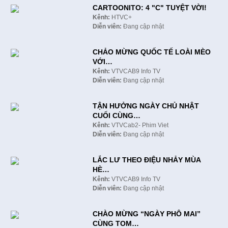
CARTOONITO: 4 "C" TUYỆT VỜI!
Kênh:
HTVC+
Diễn viên:
Đang cập nhật
CHẢO MỪNG QUỐC TẾ LOÀI MÈO
VỚI…
Kênh:
VTVCAB9 Info TV
Diễn viên:
Đang cập nhật
TẬN HƯỞNG NGÀY CHỦ NHẬT
CUỐI CÙNG…
Kênh:
VTVCab2- Phim Viet
Diễn viên:
Đang cập nhật
LẮC LƯ THEO ĐIỆU NHẢY MÙA
HÈ…
Kênh:
VTVCAB9 Info TV
Diễn viên:
Đang cập nhật
CHÀO MỪNG “NGÀY PHÔ MAI”
CÙNG TOM…