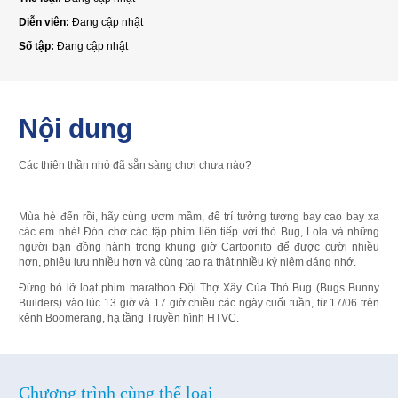
Diễn viên:
Đang cập nhật
Số tập:
Đang cập nhật
Nội dung
Các thiên thần nhỏ đã sẵn sàng chơi chưa nào?
Mùa hè đến rồi, hãy cùng ươm mầm, để trí tưởng tượng bay cao bay xa
các em nhé! Đón chờ các tập phim liên tiếp với thỏ Bug, Lola và những
người bạn đồng hành trong khung giờ Cartoonito để được cười nhiều
hơn, phiêu lưu nhiều hơn và cùng tạo ra thật nhiều kỷ niệm đáng nhớ.
Đừng bỏ lỡ loạt phim marathon Đội Thợ Xây Của Thỏ Bug (Bugs Bunny
Builders) vào lúc 13 giờ và 17 giờ chiều các ngày cuối tuần, từ 17/06 trên
kênh Boomerang, hạ tầng Truyền hình HTVC.
Chương trình cùng thể loại