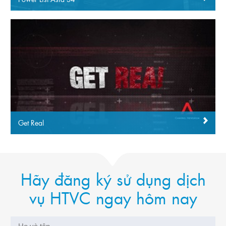
Power List Asia S4
Get Real
Hãy đăng ký sử dụng dịch
vụ HTVC ngay hôm nay