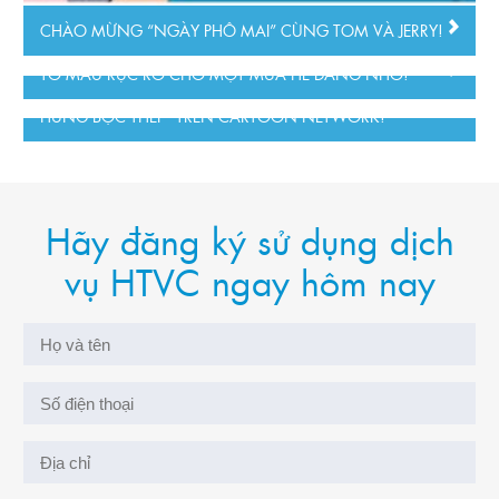
CHÀO MỪNG “NGÀY PHÔ MAI” CÙNG TOM VÀ JERRY!
TÔ MÀU RỰC RỠ CHO MỘT MÙA HÈ ĐÁNG NHỚ!
TRẢI NGHIỆM CUỐI TUẦN BẤT TẬN CÙNG DÀN “ANH
HÙNG BỌC THÉP” TRÊN CARTOON NETWORK!
Hãy đăng ký sử dụng dịch
vụ HTVC ngay hôm nay
HTVOnline
Giới thiệu
Tìm kiếm
Hướng dẫn dò kênh
Bảng giá dịch vụ
Văn phòng giao dịch HTVC
Câu hỏi thường gặp
Liên hệ
Sitemap