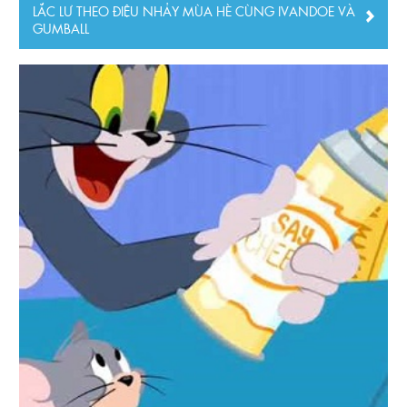
LẮC LƯ THEO ĐIỆU NHẢY MÙA HÈ CÙNG IVANDOE VÀ
GUMBALL