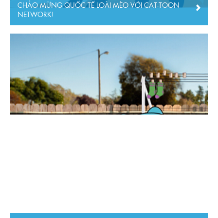
CHẢO MỪNG QUỐC TẾ LOÀI MÈO VỚI CAT-TOON
NETWORK!