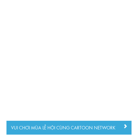
VUI CHƠI MÙA LỄ HỘI CÙNG CARTOON NETWORK