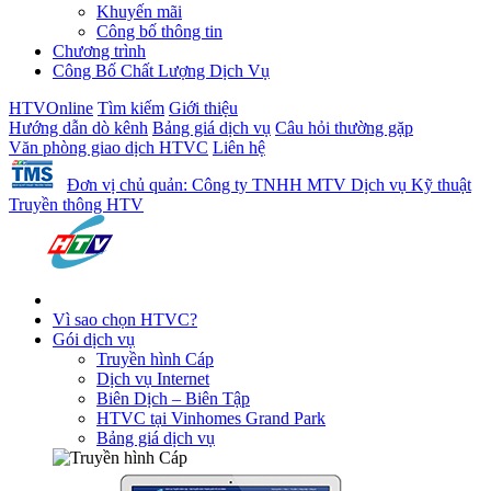
Khuyến mãi
Công bố thông tin
Chương trình
Công Bố Chất Lượng Dịch Vụ
HTVOnline
Tìm kiếm
Giới thiệu
Hướng dẫn dò kênh
Bảng giá dịch vụ
Câu hỏi thường gặp
Văn phòng giao dịch HTVC
Liên hệ
Đơn vị chủ quản: Công ty TNHH MTV Dịch vụ Kỹ thuật
Truyền thông HTV
Vì sao chọn HTVC?
Gói dịch vụ
Truyền hình Cáp
Dịch vụ Internet
Biên Dịch – Biên Tập
HTVC tại Vinhomes Grand Park
Bảng giá dịch vụ