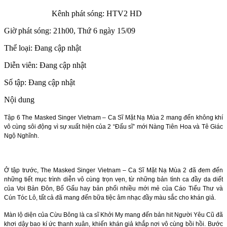
Kênh phát sóng:
HTV2 HD
Giờ phát sóng:
21h00, Thứ 6 ngày 15/09
Thể loại:
Đang cập nhật
Diễn viên:
Đang cập nhật
Số tập:
Đang cập nhật
Nội dung
Tập 6 The Masked Singer Vietnam – Ca Sĩ Mặt Nạ Mùa 2 mang đến không khí
vô cùng sôi động vì sự xuất hiện của 2 “Đấu sĩ” mới Nàng Tiên Hoa và Tê Giác
Ngộ Nghĩnh.
Ở tập trước, The Masked Singer Vietnam – Ca Sĩ Mặt Nạ Mùa 2 đã đem đến
những tiết mục trình diễn vô cùng trọn vẹn, từ những bản tình ca đầy da diết
của Voi Bản Đôn, Bố Gấu hay bản phối nhiều mới mẻ của Cáo Tiểu Thư và
Cún Tóc Lô, tất cả đã mang đến bữa tiệc âm nhạc đầy màu sắc cho khán giả.
Màn lộ diện của Cừu Bông là ca sĩ Khởi My mang đến bản hit Người Yêu Cũ đã
khơi dậy bao kí ức thanh xuân, khiến khán giả khắp nơi vô cùng bồi hồi. Bước