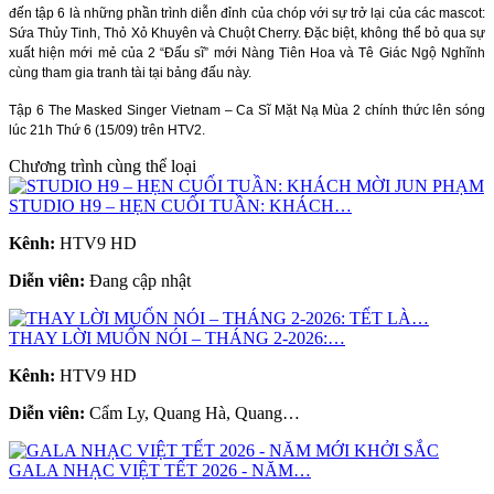
đến tập 6 là những phần trình diễn đỉnh của chóp với sự trở lại của các mascot:
Sứa Thủy Tinh, Thỏ Xỏ Khuyên và Chuột Cherry. Đặc biệt, không thể bỏ qua sự
xuất hiện mới mẻ của 2 “Đấu sĩ” mới Nàng Tiên Hoa và Tê Giác Ngộ Nghĩnh
cùng tham gia tranh tài tại bảng đấu này.
Tập 6 The Masked Singer Vietnam – Ca Sĩ Mặt Nạ Mùa 2 chính thức lên sóng
lúc 21h Thứ 6 (15/09) trên HTV2.
Chương trình cùng thể loại
STUDIO H9 – HẸN CUỐI TUẦN: KHÁCH…
Kênh:
HTV9 HD
Diễn viên:
Đang cập nhật
THAY LỜI MUỐN NÓI – THÁNG 2-2026:…
Kênh:
HTV9 HD
Diễn viên:
Cẩm Ly, Quang Hà, Quang…
GALA NHẠC VIỆT TẾT 2026 - NĂM…