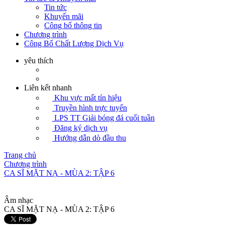
Tin tức
Khuyến mãi
Công bố thông tin
Chương trình
Công Bố Chất Lượng Dịch Vụ
yêu thích
Liên kết nhanh
Khu vực mất tín hiệu
Truyền hình trực tuyến
LPS TT Giải bóng đá cuối tuần
Đăng ký dịch vụ
Hướng dẫn dò đầu thu
Trang chủ
Chương trình
CA SĨ MẶT NẠ - MÙA 2: TẬP 6
Âm nhạc
CA SĨ MẶT NẠ - MÙA 2: TẬP 6