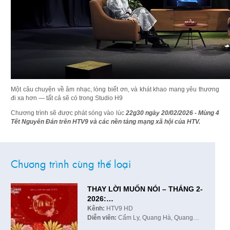
Một câu chuyện về âm nhạc, lòng biết ơn, và khát khao mang yêu thương
đi xa hơn — tất cả sẽ có trong Studio H9
Chương trình sẽ được phát sóng vào lúc
22g30 ngày 20/02/2026 - Mùng 4
Tết
Nguyên Đán trên HTV9 và các nền tảng mạng xã hội của HTV.
Chương trình cùng thể loại
THAY LỜI MUỐN NÓI – THÁNG 2-
2026:…
Kênh:
HTV9 HD
Diễn viên:
Cẩm Ly, Quang Hà, Quang…