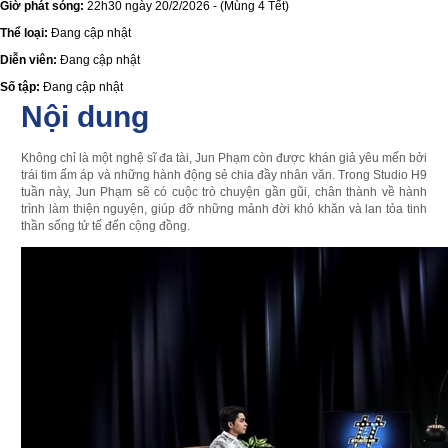
Giờ phát sóng:
22h30 ngày 20/2/2026 - (Mùng 4 Tết)
Thể loại:
Đang cập nhật
Diễn viên:
Đang cập nhật
Số tập:
Đang cập nhật
Nội dung
Không chỉ là một nghệ sĩ đa tài, Jun Phạm còn được khán giả yêu mến bởi
trái tim ấm áp và những hành động sẻ chia đầy nhân văn. Trong Studio H9
tuần này, Jun Phạm sẽ có cuộc trò chuyện gần gũi, chân thành về hành
trình làm thiện nguyện, giúp đỡ những mảnh đời khó khăn và lan tỏa tinh
thần sống tử tế đến cộng đồng.