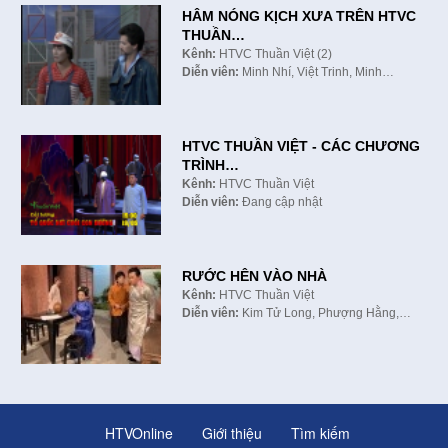
HÂM NÓNG KỊCH XƯA TRÊN HTVC
THUẦN…
Kênh:
HTVC Thuần Việt (2)
Diễn viên:
Minh Nhí, Việt Trinh, Minh…
HTVC THUẦN VIỆT - CÁC CHƯƠNG
TRÌNH…
Kênh:
HTVC Thuần Việt
Diễn viên:
Đang cập nhật
RƯỚC HÊN VÀO NHÀ
Kênh:
HTVC Thuần Việt
Diễn viên:
Kim Tử Long, Phượng Hằng,…
HTVOnline
Giới thiệu
Tìm kiếm