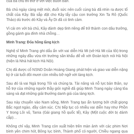
của bà chủ thì thờ ơ với việc buôn bán.
Bà chủ ngày càng mệt mỏi, đuối sức nên cuối cùng bà đã nhìn ra được tố
chất của Kây. Bà sắp đặt cho Kây lấy cậu con trưởng Xin Ta Rô (Quốc
Thảo) dù trước đó Kây và Ây Di đã có tình cảm.
Vì cái ơn với bà chủ, Kây đành dẹp tình riêng để trở thành con dâu trưởng,
gồng gánh gia đình nhà chồng…
Minh Trang: Đóa hồng làng kịch
Nghệ sĩ Minh Trang ghi dấu ấn với vai diễn Hà Mi (vở Hà Mi của tôi) trong
những ngày đầu vừa rời trường sân khấu để về với Đoàn kịch nói Hà Nội
(hiện là Nhà hát kịch Hà Nội).
Chị đã được cố NSND Doãn Hoàng Giang phát hiện và giao vai diễn nặng
ký ở cái tuổi đôi mươi còn nhiều bỡ ngỡ với làng kịch.
Sau đó là vai Ngà trong Tôi và chúng ta. Tài năng và nỗ lực bản thân, sự
hỗ trợ của những người thầy giỏi nghề đã giúp Minh Trang ngày càng tỏa
sáng và đạt những giải thưởng danh giá của làng kịch.
Sau này chuyển vào Nam sống, Minh Trang tạo ấn tượng bởi chất giọng
Bắc ngọt ngào, đầy cảm xúc. Chị tiếp tục có nhiều vai diễn hay như Phồn
Y trong Lôi vũ, Tania (Gái giang hồ quốc tế), Kây (Một cuộc đời bị đánh
cắp)…
Không chỉ vậy, Minh Trang còn xuất hiện trên màn ảnh với các phim Nơi
bình yên chim hót, Bông lục bình, Thành phố có người, Chiều ngang qua