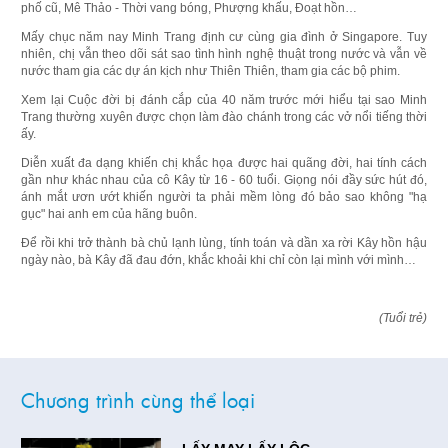
phố cũ, Mê Thảo - Thời vang bóng, Phượng khấu, Đoạt hồn…
Mấy chục năm nay Minh Trang định cư cùng gia đình ở Singapore. Tuy
nhiên, chị vẫn theo dõi sát sao tình hình nghệ thuật trong nước và vẫn về
nước tham gia các dự án kịch như Thiên Thiên, tham gia các bộ phim.
Xem lại Cuộc đời bị đánh cắp của 40 năm trước mới hiểu tại sao Minh
Trang thường xuyên được chọn làm đào chánh trong các vở nổi tiếng thời
ấy.
Diễn xuất đa dạng khiến chị khắc họa được hai quãng đời, hai tính cách
gần như khác nhau của cô Kây từ 16 - 60 tuổi. Giọng nói đầy sức hút đó,
ánh mắt ươn ướt khiến người ta phải mềm lòng đó bảo sao không "hạ
gục" hai anh em của hãng buôn.
Để rồi khi trở thành bà chủ lạnh lùng, tính toán và dần xa rời Kây hồn hậu
ngày nào, bà Kây đã đau đớn, khắc khoải khi chỉ còn lại mình với mình…
(Tuổi trẻ)
Chương trình cùng thể loại