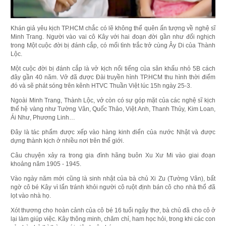
Khán giả yêu kịch TP.HCM chắc có lẽ không thể quên ấn tượng về nghệ sĩ
Minh Trang. Người vào vai cô Kây với hai đoạn đời gần như đối nghịch
trong Một cuộc đời bị đánh cắp, có mối tình trắc trở cùng Ây Di của Thành
Lộc.
Một cuộc đời bị đánh cắp là vở kịch nổi tiếng của sân khấu nhỏ 5B cách
đây gần 40 năm. Vở đã được Đài truyền hình TP.HCM thu hình thời điểm
đó và sẽ phát sóng trên kênh HTVC Thuần Việt lúc 15h ngày 25-3.
Ngoài Minh Trang, Thành Lộc, vở còn có sự góp mặt của các nghệ sĩ kịch
thế hệ vàng như Tường Vân, Quốc Thảo, Việt Anh, Thanh Thủy, Kim Loan,
Ái Như, Phương Linh…
Đây là tác phẩm được xếp vào hàng kinh điển của nước Nhật và được
dựng thành kịch ở nhiều nơi trên thế giới.
Câu chuyện xảy ra trong gia đình hãng buôn Xu Xư Mi vào giai đoạn
khoảng năm 1905 - 1945.
Vào ngày năm mới cũng là sinh nhật của bà chủ Xi Zu (Tường Vân), bất
ngờ cô bé Kây vì lẩn tránh khỏi người cô ruột định bán cô cho nhà thổ đã
lọt vào nhà họ.
Xót thương cho hoàn cảnh của cô bé 16 tuổi ngây thơ, bà chủ đã cho cô ở
lại làm giúp việc. Kây thông minh, chăm chỉ, ham học hỏi, trong khi các con