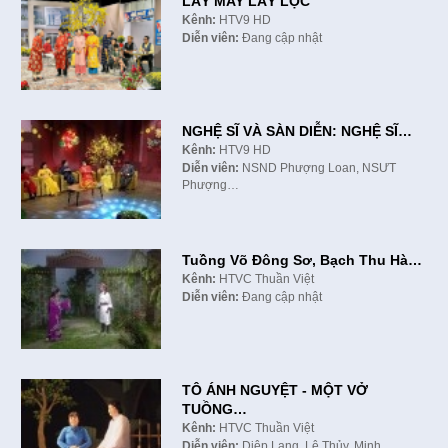
LẤY MAY LẤY LỘC
Kênh:
HTV9 HD
Diễn viên:
Đang cập nhật
NGHỆ SĨ VÀ SÀN DIỄN: NGHỆ SĨ…
Kênh:
HTV9 HD
Diễn viên:
NSND Phượng Loan, NSƯT
Phượng…
Tuồng Võ Đông Sơ, Bạch Thu Hà…
Kênh:
HTVC Thuần Việt
Diễn viên:
Đang cập nhật
TÔ ÁNH NGUYỆT - MỘT VỞ
TUỒNG…
Kênh:
HTVC Thuần Việt
Diễn viên:
Diệp Lang, Lệ Thủy, Minh…